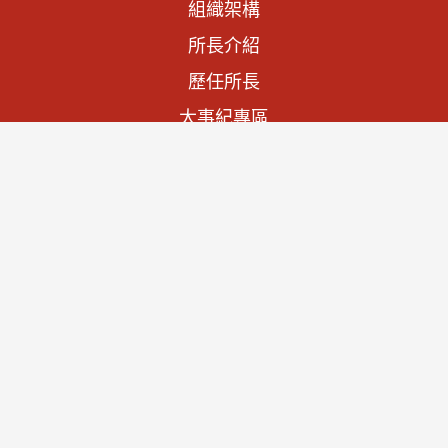
組織架構
所長介紹
歷任所長
大事紀專區
法規資訊
施政計畫
預算與決算書
文物列表
查詢文物
宮廟家廟
聯絡我們
隱私權及資訊安全
資通安全政策聲明