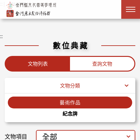
跳到主要內容
:::
|
網站導覽
:::
數位典藏
文物列表
查詢文物
文物分類
藝術作品
紀念牌
全部
文物項目