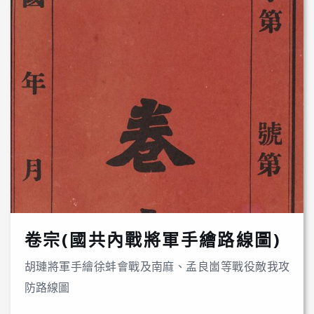
卷宗(國共內戰將軍手繪路線圖)
胡璉將軍手繪徐蚌會戰及南麻、孟良崮等戰役敵我攻
防路線圖