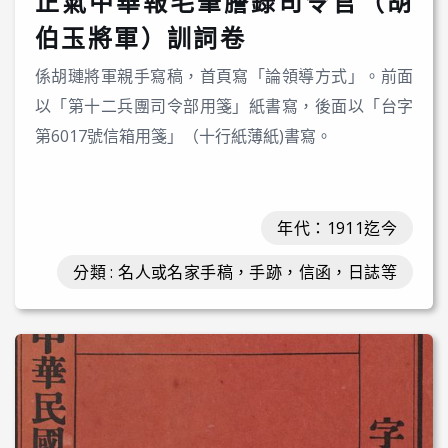
正氣中華報毛筆謄錄司令官（胡
伯玉將軍）訓詞卷
係胡璉將軍親手寫稿，首頁寫「論領導方式」。前面
以「第十二兵團司令部用箋」紙書寫，後面以「台字
第6017號信箱用箋」（十行紙薄紙)書寫。
年代：1911迄今
分類 : 名人或名家手稿，手跡，信函，日誌等