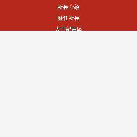
所長介紹
歷任所長
大事紀專區
法規資訊
施政計畫
預算與決算書
文物列表
查詢文物
宮廟家廟
聯絡我們
隱私權及資訊安全
資通安全政策聲明