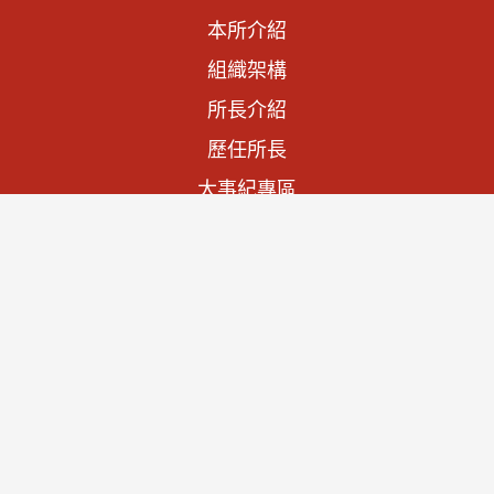
本所介紹
組織架構
所長介紹
歷任所長
大事紀專區
法規資訊
施政計畫
預算與決算書
文物列表
查詢文物
宮廟家廟
聯絡我們