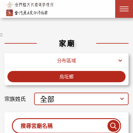
跳到主要內容
:::
|
網站導覽
:::
家廟
分布區域
烏坵鄉
全部
宗族姓氏