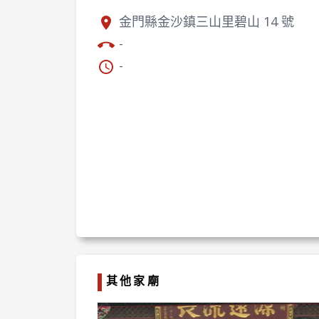
金門縣金沙鎮三山里碧山 14 號
-
-
其他家廟