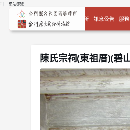
跳到主要內容
:::
|
網站導覽
關於本所
訊息公告
服務
陳氏宗祠(東祖厝)(碧山