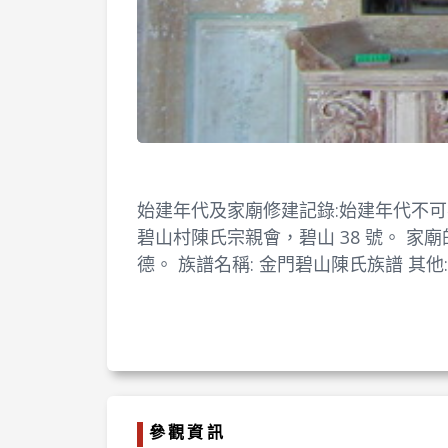
始建年代及家廟修建記錄:始建年代不可考。民
碧山村陳氏宗親會，碧山 38 號。 家
德。 族譜名稱: 金門碧山陳氏族譜 其
參觀資訊