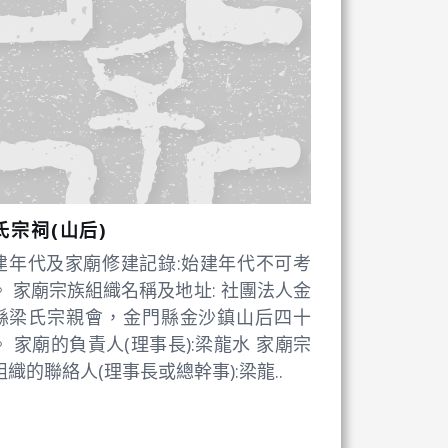
氏宗祠(山后)
建年代及家廟修建記錄:始建年代不可考
。 家廟宗族組織名稱及地址: 社團法人金
縣梁氏宗親會，金門縣金沙鎮山后四十
。 家廟的負責人(理事長):梁龍水 家廟宗
組織的聯絡人(理事長或總幹事):梁龍..