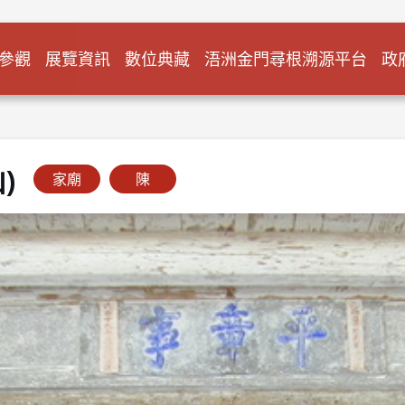
參觀
展覽資訊
數位典藏
浯洲金門尋根溯源平台
政
)
家廟
陳