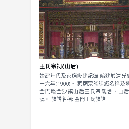
王氏宗祠(山后)
始建年代及家廟修建記錄:始建於清光
十六年(1900)。 家廟宗族組織名稱及地
金門縣金沙鎮山后王氏宗親會，山后 
號。 族譜名稱: 金門王氏族譜