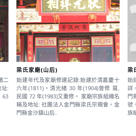
梁氏家廟(山后)
梁
緒二
始建年代及家廟修建記錄:始建於清嘉慶十
始
址:
六年(1811)。清光緒 30 年(1904)曾修 葺,
詳
63
民國 72 年(1983)又重修。 家廟宗族組織名
門
稱及地址: 社團法人金門縣梁氏宗親會，金
號
門縣金沙鎮山后..
族