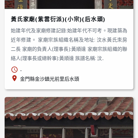
黃氏家廟(紫雲衍派)(小宗)(后水頭)
始建年代及家廟修建記錄:始建年代不可考。現建築為
近年修建。 家廟宗族組織名稱及地址: 汶水黃氏朿房
二長 家廟的負責人(理事長):黃順達 家廟宗族組織的聯
絡人(理事長或總幹事):黃順達 族譜名稱: 汶..
-
金門縣金沙鎮光前里后水頭