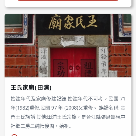
王氏家廟(田浦)
始建年代及家廟修建記錄:始建年代不可考。民國 71
年(1982)重修,民國 97 年 (2008)又重修。 族譜名稱: 金
門王氏族譜 其他:田浦王氏宗族，是晉江縣張厝鄉現中
社鄉二房三純愷後裔，始祖..