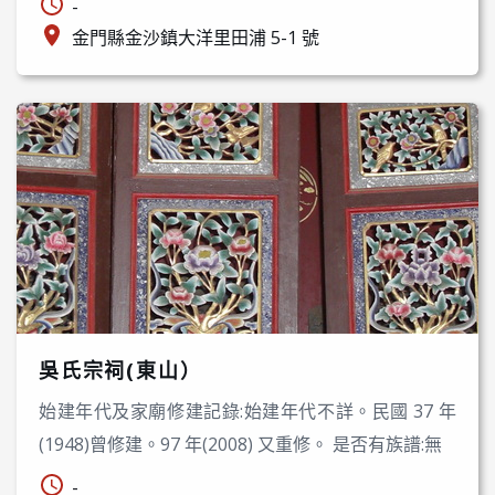
-
金門縣金沙鎮大洋里田浦 5-1 號
吳氏宗祠(東山）
始建年代及家廟修建記錄:始建年代不詳。民國 37 年
(1948)曾修建。97 年(2008) 又重修。 是否有族譜:無
-