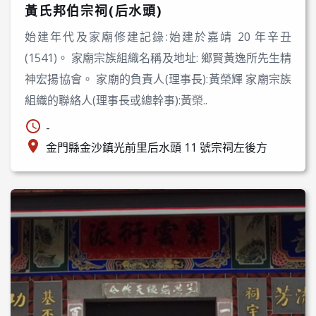
黃氏邦伯宗祠(后水頭)
始建年代及家廟修建記錄:始建於嘉靖 20 年辛丑
(1541)。 家廟宗族組織名稱及地址: 鄉賢黃逸所先生精
神宏揚協會。 家廟的負責人(理事長):黃榮輝 家廟宗族
組織的聯絡人(理事長或總幹事):黃榮..
-
金門縣金沙鎮光前里后水頭 11 號宗祠左後方