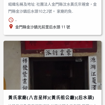
組織名稱及地址: 社團法人金門縣汶水黃氏宗親會，金
門縣金沙鎮后水頭10之2號。 家廟的負..
-
金門縣金沙鎮光前里后水頭 11 號
黃氏家廟(八吉呈祥)(黃氏祖公廳)(后水頭)