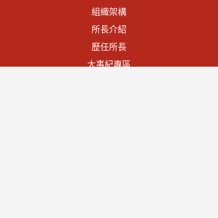
組織架構
所長介紹
歷任所長
大事紀專區
法規資訊
施政計畫
預算與決算書
文物列表
查詢文物
宮廟家廟
聯絡我們
隱私權及資訊安全