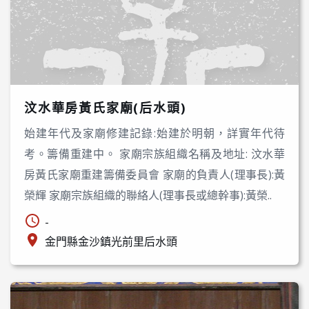
汶水華房黃氏家廟(后水頭)
始建年代及家廟修建記錄:始建於明朝，詳實年代待
考。籌備重建中。 家廟宗族組織名稱及地址: 汶水華
房黃氏家廟重建籌備委員會 家廟的負責人(理事長):黃
榮輝 家廟宗族組織的聯絡人(理事長或總幹事):黃榮..
-
金門縣金沙鎮光前里后水頭