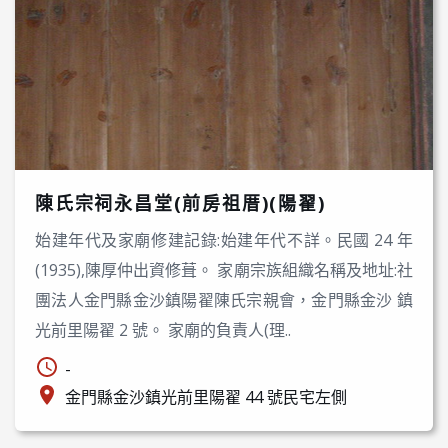
陳氏宗祠永昌堂(前房祖厝)(陽翟)
始建年代及家廟修建記錄:始建年代不詳。民國 24 年
(1935),陳厚仲出資修葺。 家廟宗族組織名稱及地址:社
團法人金門縣金沙鎮陽翟陳氏宗親會，金門縣金沙 鎮
光前里陽翟 2 號。 家廟的負責人(理..
-
金門縣金沙鎮光前里陽翟 44 號民宅左側