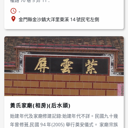
權路 70 巷 5 弄 11 ..
-
金門縣金沙鎮大洋里東溪 14 號民宅左側
黃氏家廟(相房)(后水頭)
始建年代及家廟修建記錄:始建年代不詳。民國九十幾
年曾修葺,民國 94 年(2005) 舉行奠安儀式。 家廟宗族