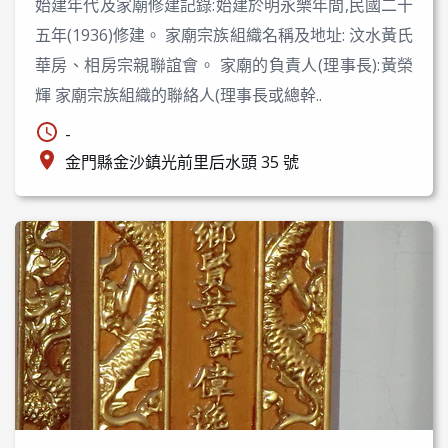
始建年代及家廟修建記錄:始建於明永樂年間,民國二十
五年(1936)修建。 家廟宗族組織名稱及地址: 汶水黃氏
華房、相房宗親聯誼會。 家廟的負責人(理事長):黃榮
輝 家廟宗族組織的聯絡人(理事長或總幹..
-
金門縣金沙鎮光前里后水頭 35 號