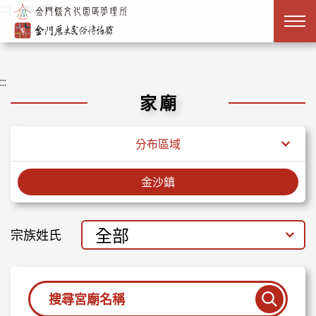
跳到主要內容
:::
|
網站導覽
:::
家廟
分布區域
金沙鎮
全部
宗族姓氏