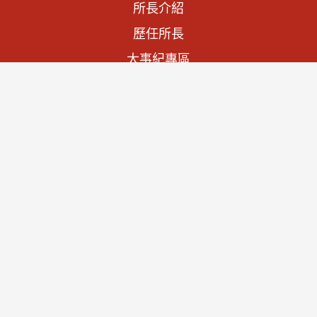
所長介紹
歷任所長
大事紀專區
法規資訊
施政計畫
預算與決算書
文物列表
查詢文物
宮廟家廟
聯絡我們
隱私權及資訊安全
資通安全政策聲明
著作權聲明