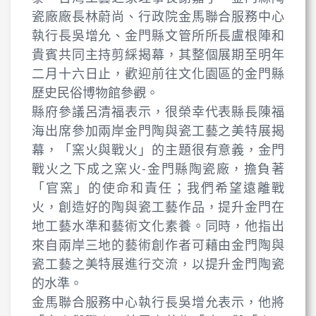
瓷廠廠長林蔚尚、行政院金馬聯合服務中心
執行長吳增允、金門縣文管所所長盧根陣和
貴賓共同主持剪綵揭幕，其整個展期至明年
二月十六日止，歡迎前往文化園區的金門縣
歷史民俗博物館參觀。
縣府參議呂清福表示，很榮幸代表縣長陳福
海出席參加兩岸金門陶與瓷工藝之美特展揭
幕，「窯火與戰火」的主題很有意義，金門
戰火之下成之窯火-金門縣陶瓷廠，擔負著
「官窯」的使命和責任；我們希望遠離戰
火，創造好的陶與瓷工藝作品，提升金門在
地工藝水準和藝術文化素養。同時，他指出
來自兩岸三地的藝術創作者可藉由金門陶與
瓷工藝之美特展進行交流，以提升金門陶瓷
的水準。
金馬聯合服務中心執行長吳增允表示，他將