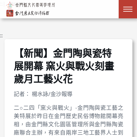
跳到主要內容
:::
|
網站導覽
:::
【新聞】金門陶與瓷特
展開幕 窯火與戰火刻畫
歲月工藝火花
記者： 楊水詠/金沙報導
二○二四「窯火與戰火」-金門陶與瓷工藝之
美特展於昨日在金門歷史民俗博物館開幕亮
相，由金門縣文化園區管理所與金門縣陶瓷
廠聯合主辦，有來自兩岸三地工藝界人士到