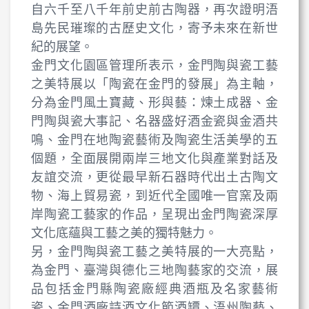
自六千至八千年前史前古陶器，再次證明浯
島先民璀璨的古歷史文化，寄予未來在新世
紀的展望。
金門文化園區管理所表示，金門陶與瓷工藝
之美特展以「陶瓷在金門的發展」為主軸，
分為金門風土寶藏、形與藝：煉土成器、金
門陶與瓷大事記、名器盛好酒金瓷與金酒共
鳴、金門在地陶瓷藝術及陶瓷生活美學的五
個題，全面展開兩岸三地文化與產業對話及
友誼交流，更從最早新石器時代出土古陶文
物、海上貿易瓷，到近代全國唯一官窯及兩
岸陶瓷工藝家的作品，呈現出金門陶瓷深厚
文化底蘊與工藝之美的獨特魅力。
另，金門陶與瓷工藝之美特展的一大亮點，
為金門、臺灣與德化三地陶藝家的交流，展
品包括金門縣陶瓷廠經典酒瓶及名家藝術
瓷、金門酒廠詩酒文化節酒罈、浯州陶藝、