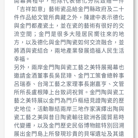
開幕典禮中，他除代表德化分院致贈一件
「吉祥如意」藝術瓷品給金門縣政府及二十
件作品給文管所典藏之外，陳建中表示德化
與金門都產瓷土，並在瓷的藝術有很好的交
流空間；金門是很多大陸居民嚮往來的地
方，以及德化與金門陶瓷如何交流融合，並
將酒與瓷結合，兩地產業發展造福人民生活
幸福。
另外，兩岸金門陶與瓷工藝之美特展揭幕也
邀請金酒董事長吳昆璋、金門工策會總幹事
呂瑞泰、台灣工藝之家理事長謝嘉亨、文管
所所長盧根陣上台致詞祝賀。金門陶與瓷工
藝之美特展以金門為門戶樞紐見證陶瓷的歷
史地位，活動聯結兩岸三地作家演繹出陶與
瓷工藝之美與昔日陶瓷輸往歐洲各國貿易時
代變遷，以及金門歷史民俗博物館特別回溯
展出金門島上所發現珍貴的貝塚遺址及其遠