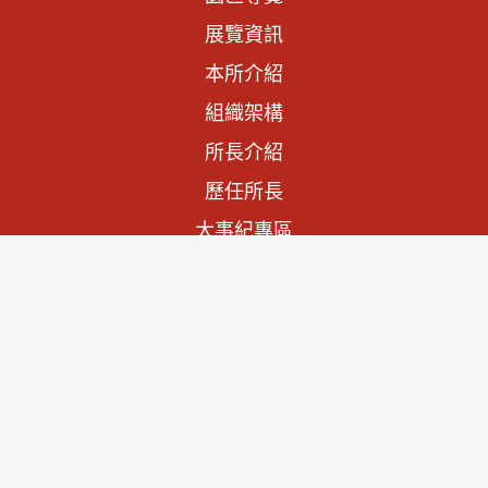
展覽資訊
本所介紹
組織架構
所長介紹
歷任所長
大事紀專區
法規資訊
施政計畫
預算與決算書
文物列表
查詢文物
宮廟家廟