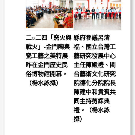
二○二四「窯火與
縣府參議呂清
戰火」-金門陶與
福、國立台灣工
瓷工藝之美特展
藝研究發展中心
昨在金門歷史民
主任陳殿禮、閩
俗博物館開幕。
台藝術文化研究
（楊水詠攝）
院德化分院院長
陳建中和貴賓共
同主持剪綵典
禮。（楊水詠
攝）