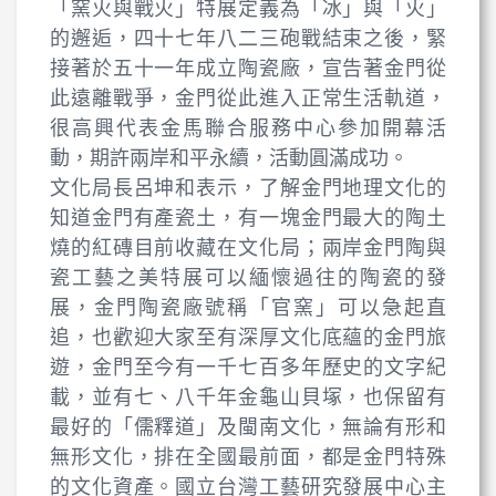
「窯火與戰火」特展定義為「冰」與「火」
的邂逅，四十七年八二三砲戰結束之後，緊
接著於五十一年成立陶瓷廠，宣告著金門從
此遠離戰爭，金門從此進入正常生活軌道，
很高興代表金馬聯合服務中心參加開幕活
動，期許兩岸和平永續，活動圓滿成功。
文化局長呂坤和表示，了解金門地理文化的
知道金門有產瓷土，有一塊金門最大的陶土
燒的紅磚目前收藏在文化局；兩岸金門陶與
瓷工藝之美特展可以緬懷過往的陶瓷的發
展，金門陶瓷廠號稱「官窯」可以急起直
追，也歡迎大家至有深厚文化底蘊的金門旅
遊，金門至今有一千七百多年歷史的文字紀
載，並有七、八千年金龜山貝塚，也保留有
最好的「儒釋道」及閩南文化，無論有形和
無形文化，排在全國最前面，都是金門特殊
的文化資產。國立台灣工藝研究發展中心主