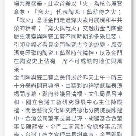
場共襄盛舉。此次首辦以「火」為核心展覽
意象，「窯火」代表陶瓷工藝薪傳之火；
「戰火」意涵金門走過烽火歲月展現和平共
榮的精神；「窯火與戰火」交融出金門陶瓷
歷史演變與陶瓷工藝不同時期的多采風姿，
引領參觀者看見金門陶瓷古今的蛻變，感受
浯島匯聚的陶瓷工藝與時代精神，以及金門
在陶瓷史上佔有一席不可或缺的地位與風
采。
金門陶與瓷工藝之美特展於昨天上午十時三
十分舉辦開幕典禮，由精彩的祥獅獻瑞表演
揭開序幕，縣府參議呂清福、文化局長呂坤
和、國立台灣工藝研究發展中心主任陳殿
禮、閩台藝術文化研究院德化分院院長陳建
中、金酒公司董事長吳昆璋、胡璉基金會董
事長陳龍安、金門工商策進會總幹事呂瑞
泰、台灣工藝之家理事長謝嘉亨、金門縣陶