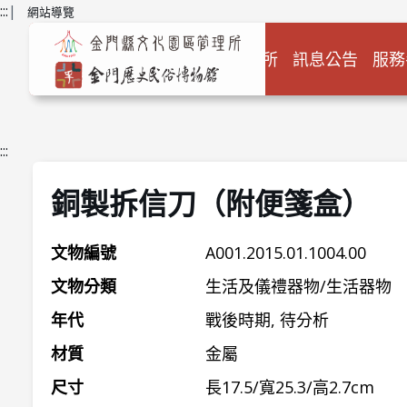
跳到主要內容
:::
|
網站導覽
關於本所
訊息公告
服務
:::
銅製拆信刀（附便箋盒）
文物編號
A001.2015.01.1004.00
文物分類
生活及儀禮器物/生活器物
年代
戰後時期, 待分析
材質
金屬
尺寸
長17.5/寬25.3/高2.7cm