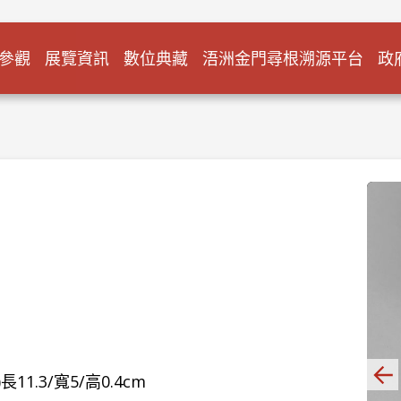
參觀
展覽資訊
數位典藏
浯洲金門尋根溯源平台
政
章)長11.3/寬5/高0.4cm