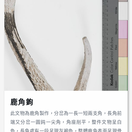
鹿角鉤
此文物為鹿角製作，分岔為一長一短兩支角，長角前
端又分岔一圓鈍一尖角，角座削平，整件文物呈白
色，長角處有一段呈現灰褐色，整體鹿角表面呈現骨