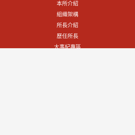
本所介紹
組織架構
所長介紹
歷任所長
大事紀專區
法規資訊
施政計畫
預算與決算書
文物列表
查詢文物
宮廟家廟
聯絡我們
隱私權及資訊安全