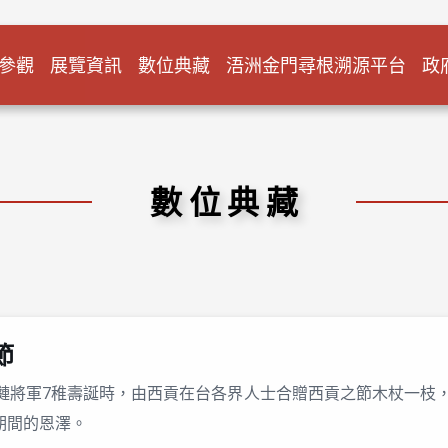
參觀
展覽資訊
數位典藏
浯洲金門尋根溯源平台
政
數位典藏
節
胡璉將軍7稚壽誕時，由西貢在台各界人士合贈西貢之節木杖一枝
期間的恩澤。