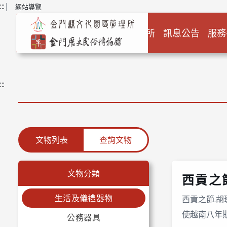
跳到主要內容
:::
|
網站導覽
關於本所
訊息公告
服務
:::
文物列表
查詢文物
文物分類
西貢之
生活及儀禮器物
西貢之節.
使越南八年
公務器具