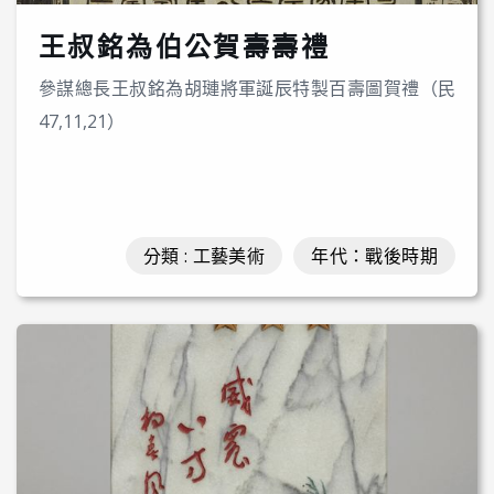
王叔銘為伯公賀壽壽禮
參謀總長王叔銘為胡璉將軍誕辰特製百壽圖賀禮（民
47,11,21）
分類 : 工藝美術
年代：戰後時期