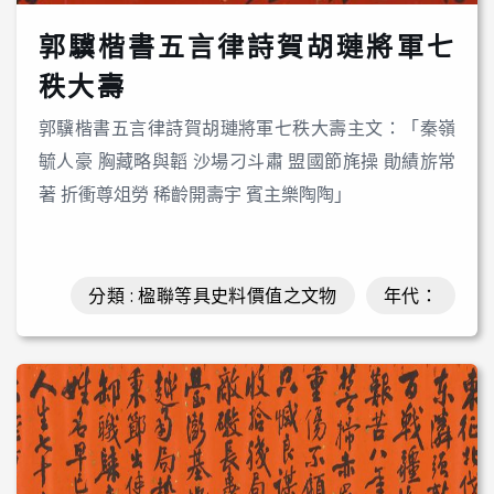
郭驥楷書五言律詩賀胡璉將軍七
秩大壽
郭驥楷書五言律詩賀胡璉將軍七秩大壽主文：「秦嶺
毓人豪 胸藏略與韜 沙場刁斗肅 盟國節旄操 勛績旂常
著 折衝尊俎勞 稀齡開壽宇 賓主樂陶陶」
分類 : 楹聯等具史料價值之文物
年代：