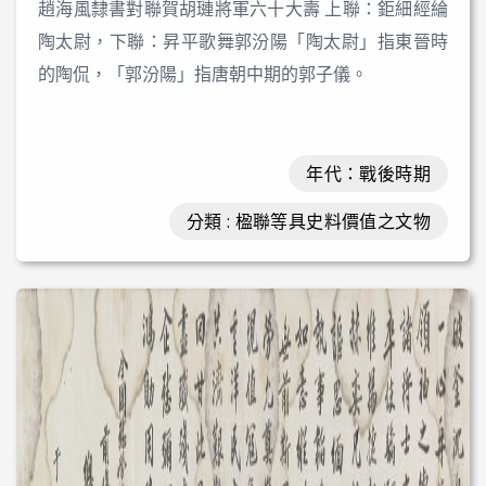
趙海風隸書對聯賀胡璉將軍六十大壽 上聯：鉅細經綸
陶太尉，下聯：昇平歌舞郭汾陽「陶太尉」指東晉時
的陶侃，「郭汾陽」指唐朝中期的郭子儀。
年代：戰後時期
分類 : 楹聯等具史料價值之文物