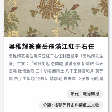
吳稚輝篆書岳飛滿江紅于右任
吳稚輝篆書岳飛滿江紅于右任封面題字「吳稚輝先生
篆」主文：「怒髮衝冠 憑闌處 瀟瀟雨歇 抬望眼 仰天
長嘯 壯懷激烈 三十功名塵與土 八千里路雲和月 莫等
閒 白了少年頭 空悲切 靖康恥 猶未雪 臣子恨 何時滅
駕長車 踏破賀蘭山缺 壯志饑餐胡虜肉 笑談渴飲匈奴
血 待從頭 收拾舊山河 朝天闕」
年代：戰後時期
分類 : 楹聯等具史料價值之文物