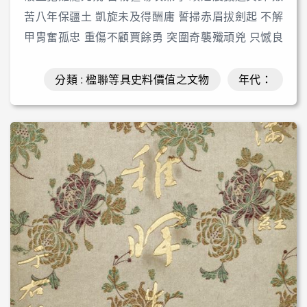
苦八年保疆土 凱旋未及得酬庸 誓掃赤眉拔劍起 不解
甲胄奮孤忠 重傷不顧賈餘勇 突圍奇襲殲頑兇 只憾良
謀終未用 河山再罹黍離恫 收拾殘局練餘眾 寧頭一戰
立大功 敵礮長轟終不動 金門鎖鑰有胡公 臺澎基地金
分類 : 楹聯等具史料價值之文物
年代：
湯固 復興建國耀亞東 越南局勢日萬變 壇坫周旋戰場
同 秉節出使在危邦 長才肆應自從容 卸職歸來遂初服
讀史論學儒者風 姓名早已標麟閣 上將功勛一代崇 人
生七十自今始 學問事功日方中 大陸重光瘴癘掃 更慶
髦壽酒千