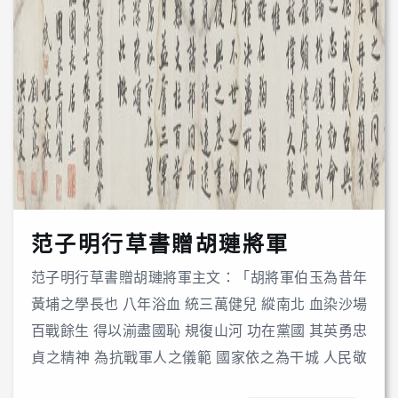
范子明行草書贈胡璉將軍
范子明行草書贈胡璉將軍主文：「胡將軍伯玉為昔年
黃埔之學長也 八年浴血 統三萬健兒 縱南北 血染沙場
百戰餘生 得以湔盡國恥 規復山河 功在黨國 其英勇忠
貞之精神 為抗戰軍人之儀範 國家依之為干城 人民敬
之如父母」