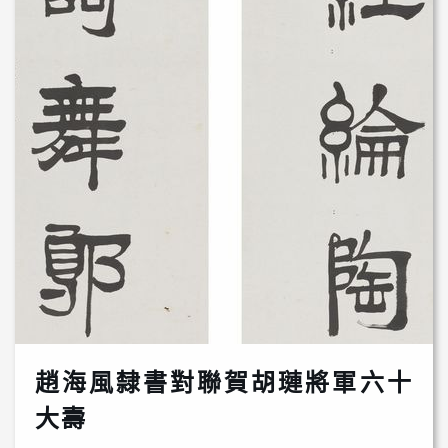
趙海風隸書對聯賀胡璉將軍六十
大壽