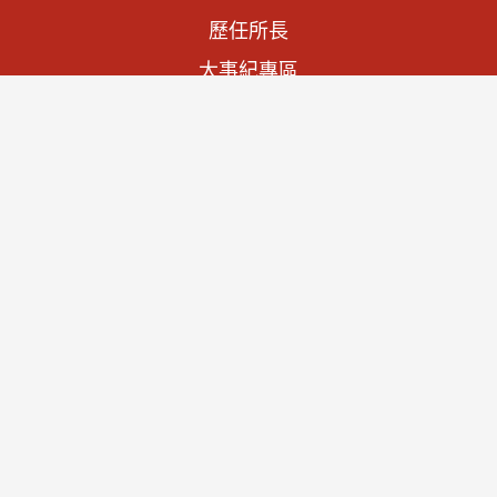
歷任所長
大事紀專區
法規資訊
施政計畫
預算與決算書
文物列表
查詢文物
宮廟家廟
聯絡我們
隱私權及資訊安全
資通安全政策聲明
著作權聲明