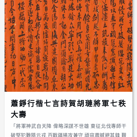
蕭錚行楷七言詩賀胡璉將軍七秩
大壽
「將軍神武自天降 偉略深謀不世雄 東征北伐專師干
破堅犯難隨元戎 百戰疆場攻兼守 頑寇震撼避其鋒 艱