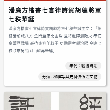
潘廉方楷書七言律詩賀胡璉將軍
七秩華誕
潘廉方楷書七言律詩賀胡璉將軍七秩華誕主文：「細
柳營前威八方 金門坐鎮比金湯 且將嚴陣迎敵火 奉使
皇華歷戰場 裘帶雍容羊叔子 功勳壽考郭汾陽 今逢七
秩欣來祝 待到百齡再舉觴」
年代：戰後時期
分類 : 楹聯等具史料價值之文物